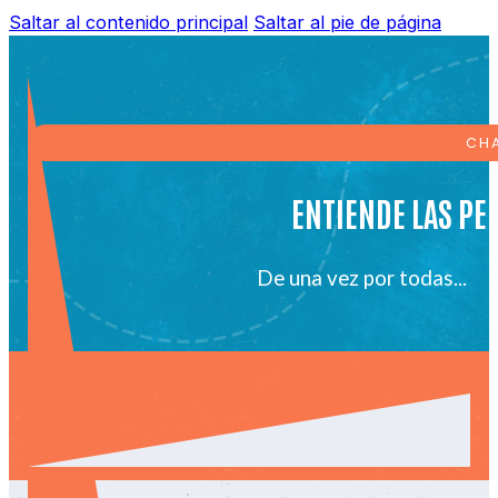
Saltar al contenido principal
Saltar al pie de página
CHA
ENTIENDE LAS PE
De una vez por todas...