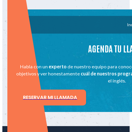
In
AGENDA TU L
Habla con un
experto
de nuestro equipo para conoc
objetivos y ver honestamente
cuál de nuestros prog
el inglés.
RESERVAR MI LLAMADA
LET 'S GO!