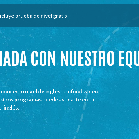
ncluye prueba de nivel gratis
MADA CON NUESTRO EQ
conocer tu
nivel de inglés
, profundizar en
estros programas
puede ayudarte en tu
l inglés.