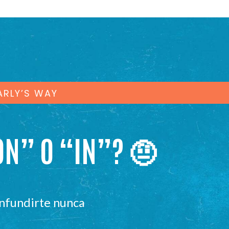
ARLY’S WAY
ON” O “IN”? 🤨
confundirte nunca