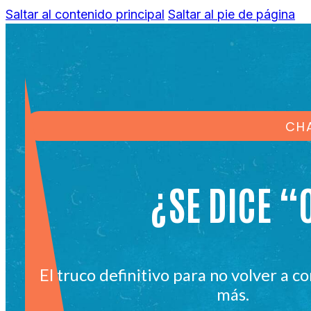
Saltar al contenido principal
Saltar al pie de página
CH
¿SE DICE “
El truco definitivo para no volver a 
más.