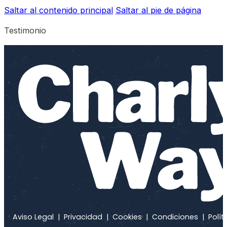
Saltar al contenido principal
Saltar al pie de página
Testimonio
Aviso Legal
|
Privacidad
|
Cookies
|
Condiciones
|
Polít