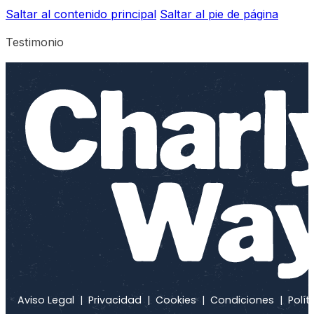
Saltar al contenido principal
Saltar al pie de página
Testimonio
Aviso Legal
|
Privacidad
|
Cookies
|
Condiciones
|
Polít