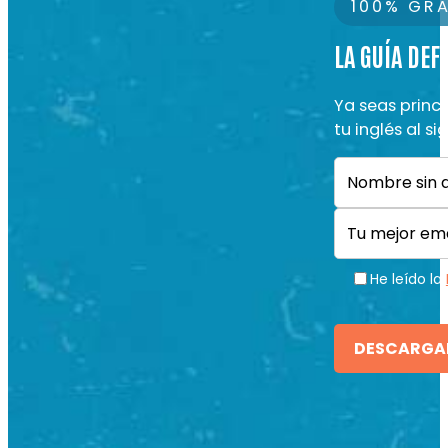
100% GRA
LA GUÍA DEF
Ya seas princ
tu inglés al si
Nombre
(Obli
Nombre
email
(Obligat
(Obligatorio)
He leído la